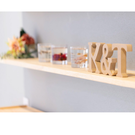
い。
個人情報の利用
お客様にご提供いただきました個人情報につきまして
は、お客様に明示しました目的の範囲内で利用します。
その目的の範囲を超えてお客様の個人情報を利用する必
要が生じた場合は、お客様に事前にその利用目的をご連
絡します。お客様がご了解いただけない場合、お客様自
身のご判断によりかかる利用を拒むことができます。
個人情報の第三者への提供について
当ウェブサイト上においてお客様よりご提供いただいた
個人情報を、第三者に開示、譲渡、貸与をしません。但
し、次のいずれかに該当する場合、その限りではありま
せん。
・お客様の同意がある場合
・お客様のお問合せ内容に対する回答のために、関連会
社や協力企業に開示することが必要と認められる場合
・お客様に明示した収集目的の実施のために、事前に機
密保持契約を締結した業務委託会社や協力企業に対して