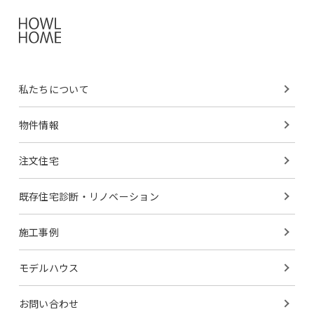
開示する必要がある場合
・統計的なデータとしてお客様個人を識別できない状態
に加工した場合
・人の生命、身体や財産等に対し差し迫った危険があ
り、緊急の必要性がある場合
私たちについて
・法令に基づき司法機関、行政機関から法的義務を伴う
要請を受けた場合
物件情報
クッキーについて
クッキーとは、当ウェブサイトがウェブブラウザを通し
注文住宅
てお客様のコンピュータのハードディスクに送る、英数
字から構成されるIDのことです。当ウェブサイトのシス
既存住宅診断・
リノベーション
テムは、これを利用してお客様のブラウザを認識し、次
回のご利用時までアクセス内容を保管するなどの機能を
施工事例
提供することができます。お客様は、ブラウザの設定に
より、新しいクッキーの受け取りを拒否したり、クッキ
モデルハウス
ーを受け取ったとき警告を表示させたり、クッキー機能
を無効にしたりすることができます。（その方法につい
お問い合わせ
ては、ブラウザのツールバーにある「ヘルプ」を参照し