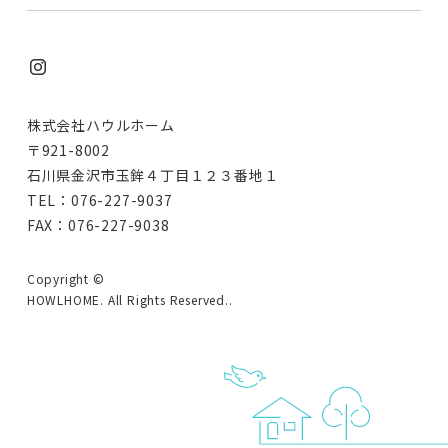
て下さい。）ただし、その場合は、当サイトの一部の機
能をご利用いただけない場合があります。
アクセスログファイルについて
当ウェブサイトの利用傾向の分析、サイトの管理、ユー
ザー動向の探知、また集合的な使用の為の幅広い人口統
株式会社ハウルホーム
計学的情報の収集に関してアクセスログファイルを使用
〒921-8002
します。これにより、訪問されたページ、ページ滞在時
石川県金沢市玉鉾４丁目１２３番地１
間、サイトにアクセスする直前の場所、ユーザーのペー
TEL：076-227-9037
ジ移動遷移の傾向ならびにブラウザおよびオペレーティ
FAX：076-227-9038
ング・システム等についての統計的なサイト利用情報を
得ることができますが、個人特定情報の収集のために利
Copyright ©
用することはありません。
HOWLHOME. All Rights Reserved..
リンクについて
当ウェブサイトは、いくつかの外部サイトへのリンクを
含みますが、プライバシー情報を共有するものではあり
ません。リンク先ウェブサイトにて行われる個人情報の
収集に関しては一切責任を負えませんので、リンク先ウ
ェブサイトの個人情報取扱内容を必ずご参照ください。