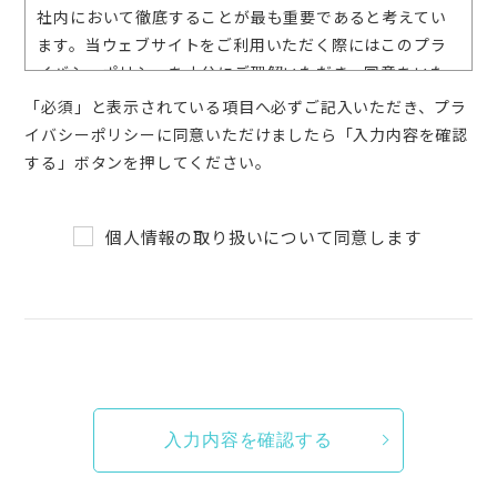
社内において徹底することが最も重要であると考えてい
ます。当ウェブサイトをご利用いただく際にはこのプラ
イバシーポリシーを十分にご理解いただき、同意をいた
だきました上で個人情報をご提供下さいますようお願い
「必須」と表示されている項目へ必ずご記入いただき、プラ
申し上げます。
イバシーポリシーに同意いただけましたら「入力内容を確認
個人情報とは
する」ボタンを押してください。
当ウェブサイトを通じてお客様から提供を受ける住所、
氏名、年齢、電話番号、メールアドレス等、お客様個人
個人情報の取り扱いについて同意します
を識別できる情報またはお客様個人固有の情報をいいま
す。
個人情報の収集
当ウェブサイトを通じてお客様より個人情報をご提供い
ただくことが必要な場合には、予めその目的を明示し、
その必要な限度においてこれを行います。個人情報を提
供することを希望されない場合、お客様自身のご判断に
より、その提供を拒むことができます。但し、この場
合、当ウェブサイトにおいて個人情報が不可欠なサービ
スをご利用になれない場合があります。ご了承くださ