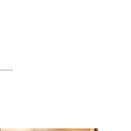
_____