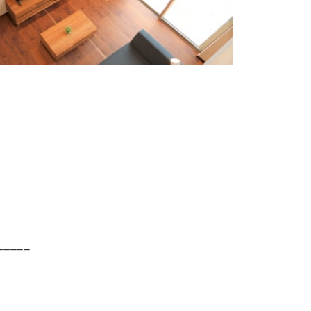
_____