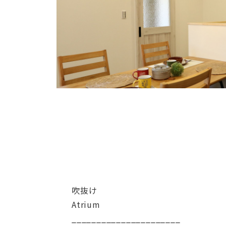
吹抜け
Atrium
______________________