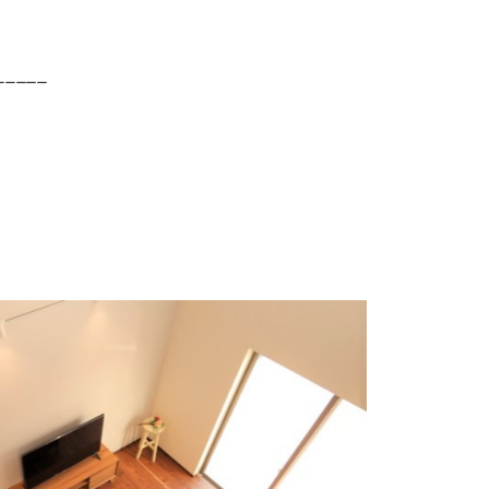
_____